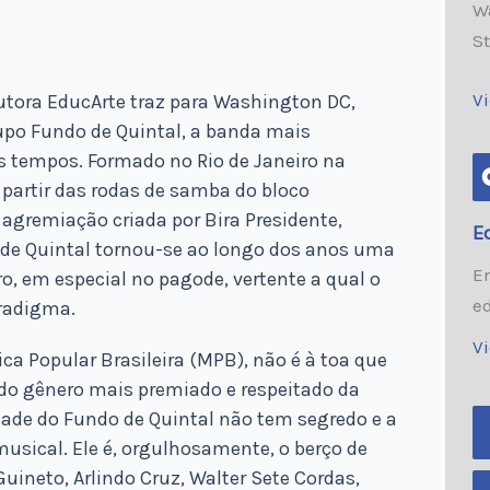
W
S
V
utora EducArte traz para Washington DC,
rupo Fundo de Quintal, a banda mais
 tempos. Formado no Rio de Janeiro na
 partir das rodas de samba do bloco
agremiação criada por Bira Presidente,
E
 de Quintal tornou-se ao longo dos anos uma
E
o, em especial no pagode, vertente a qual o
e
aradigma.
V
a Popular Brasileira (MPB), não é à toa que
do gênero mais premiado e respeitado da
vidade do Fundo de Quintal não tem segredo e a
musical. Ele é, orgulhosamente, o berço de
uineto, Arlindo Cruz, Walter Sete Cordas,