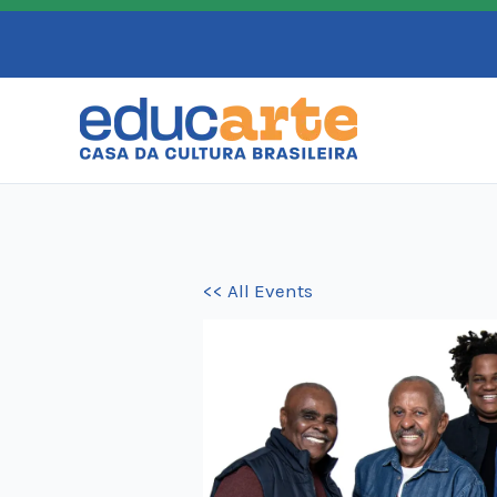
Skip
to
content
<< All Events