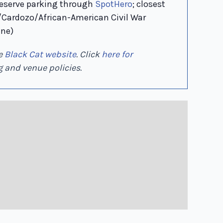
eserve parking through
SpotHero
; closest
t/Cardozo/African-American Civil War
ine)
he
Black Cat website
. Click
here for
 and venue policies.