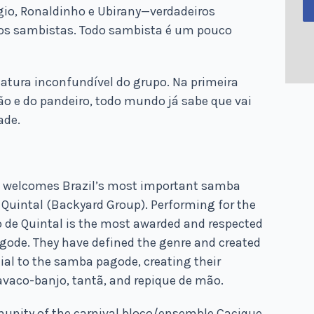
rgio, Ronaldinho e Ubirany—verdadeiros
ros sambistas. Todo sambista é um pouco
natura inconfundível do grupo. Na primeira
ão e do pandeiro, todo mundo já sabe que vai
ade.
te welcomes Brazil’s most important samba
 Quintal (Backyard Group). Performing for the
do de Quintal is the most awarded and respected
gode. They have defined the genre and created
ial to the samba pagode, creating their
avaco-banjo, tantã, and repique de mão.
nity of the carnival bloco/ensemble Cacique