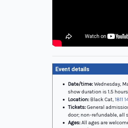
Event details
Date/time:
Wednesday, Mar
show duration is 1.5 hours 
Location:
Black Cat,
1811 
Tickets:
General admission
door; non-refundable, all s
Ages:
All ages are welcom