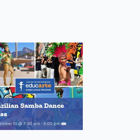
azilian Samba Dance
ass
ember 10 @ 7:30 pm
-
9:00 pm