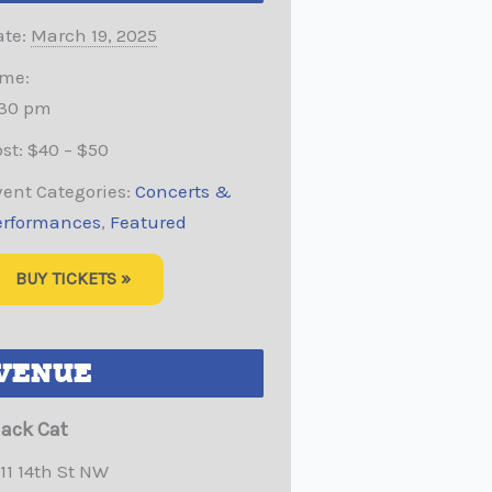
te:
March 19, 2025
ime:
:30 pm
st:
$40 – $50
ent Categories:
Concerts &
erformances
,
Featured
BUY TICKETS »
VENUE
lack Cat
11 14th St NW