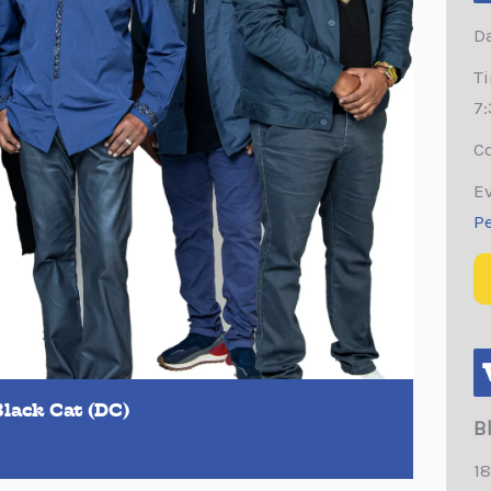
Da
T
7
Co
Ev
P
Black Cat (DC)
B
18