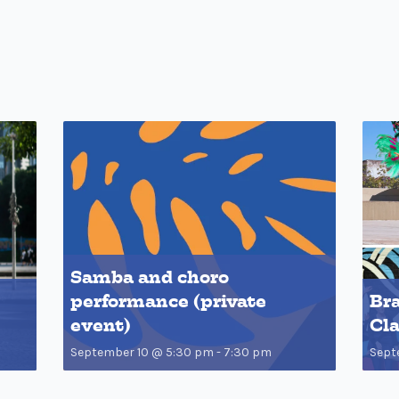
Samba and choro
performance (private
Br
event)
Cl
September 10 @ 5:30 pm
-
7:30 pm
Sept