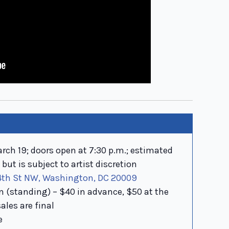
ch 19; doors open at 7:30 p.m.; estimated
but is subject to artist discretion
14th St NW, Washington, DC 20009
 (standing) – $40 in advance, $50 at the
ales are final
e