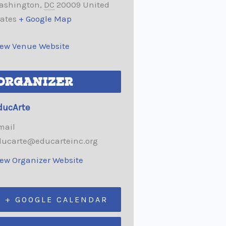
ashington
,
DC
20009
United
tates
+ Google Map
iew Venue Website
ORGANIZER
ducArte
mail
ducarte@educarteinc.org
iew Organizer Website
+ GOOGLE CALENDAR